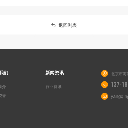
返回列表
我们
新闻资讯
北京市海
137-18
简介
行业资讯
荣誉
yangqin