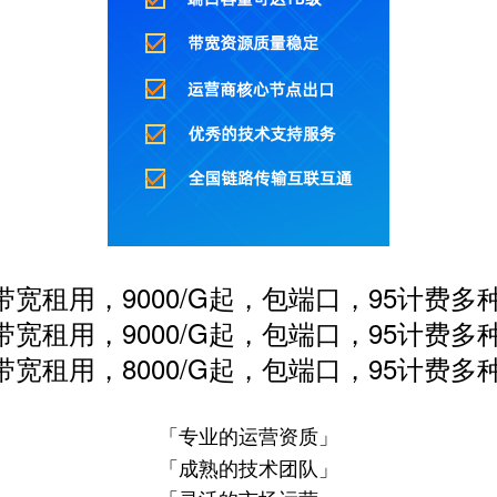
带宽租用，9000/G起，包端口，95计费多
带宽租用，9000/G起，包端口，95计费多
带宽租用，8000/G起，包端口，95计费多
「专业的运营资质」
「成熟的技术团队」