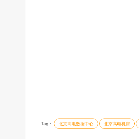
Tag：
北京高电数据中心
北京高电机房